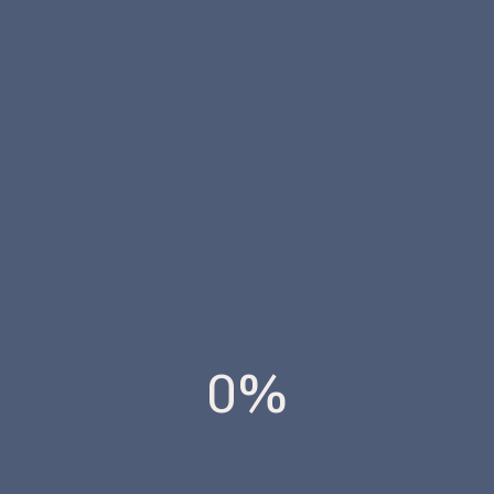
Fuego – Reacción al fuego
externo en cubiertas
0%