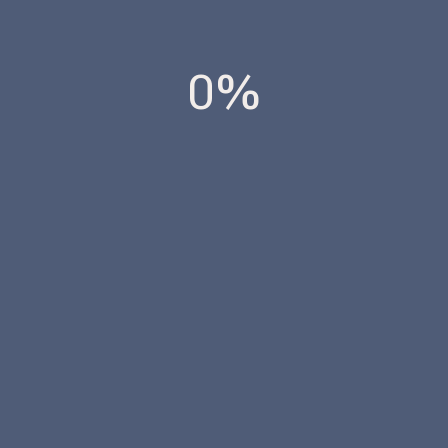
DESCARGAR NOTA TÉCNICA
0%
VOLVER A LA BIBLIOTECA TÉCNICA
ARQUITECTURA Y EDIFICACION
ACS
ARQUITECTO TÉNICO
Contacta con nosotros