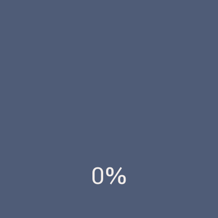
SOLUCIONES PARA IMPULSAR EL
ALQUILER SEGURO EN BALEARES
0%
VER ESTADÍSTICA