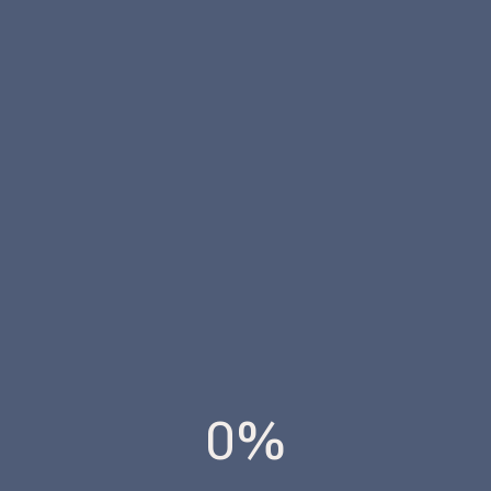
Explora más información
sobre Vivienda
EL MERCADO INMOBILIARIO DE IBIZA.
VALORACIÓN OFICIAL (NORMA ECO)
VS. PRECIO DE MERCADO DE LA
INMOBILIARIA
VER INFO VIVIENDA
0%