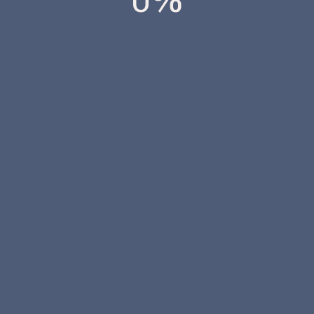
0%
ada.
Los campos obligatorios están marcados con
*