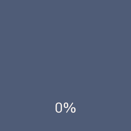
se hace cargo la administración.
ARQUITECTURA Y EDIFICACION
ACS
ARQUITECTO TÉNICO
Contacta con nosotros
0%