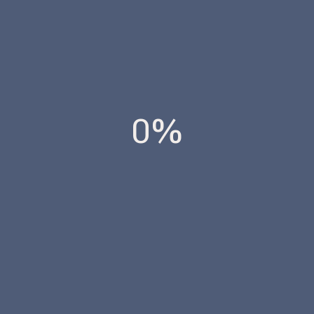
FINCAS
VER NORMATIVA
0%
INUNDACIONES EN IBIZA.
VER NORMATIVA