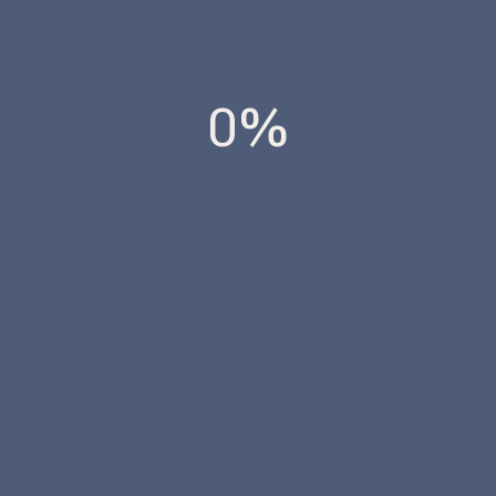
 VAU/1560/2025 Esta orden ministerial, publicada en el BOE el 31 de
0%