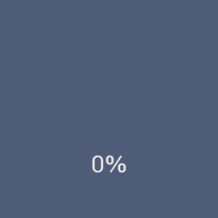
Descubre más en Ibiza
Observatorio Edificación
GESTIÓN DEL AGUA
0%